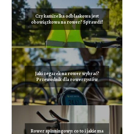
Czy kamizelka odblaskowa jest
obowiązkowa na rower? Sprawdź!
Jaki zegarek na rower wybrać?
Przewodnik dla rowerzystów
Rower spinningowy: co to i jakie ma