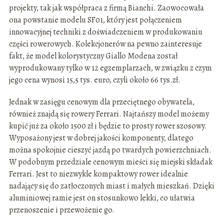
projekty, tak jak współpraca z firmą Bianchi. Zaowocowała
ona powstanie modelu SF01, który jest połączeniem
innowacyjnej techniki z doświadczeniem w produkowaniu
części rowerowych. Kolekcjonerów na pewno zainteresuje
fakt, że model kolorystyczny Giallo Modena został
wyprodukowany tylko w 12 egzemplarzach, w związku z czym
jego cena wynosi 15,5 tys. euro, czyli około 66 tys.zł.
Jednak w zasięgu cenowym dla przeciętnego obywatela,
również znajdą się rowery Ferrari. Najtańszy model możemy
kupić już za około 1500 zł i będzie to prosty rower szosowy.
Wyposażony jest w dobrej jakości komponenty, dlatego
można spokojnie cieszyć jazdą po twardych powierzchniach.
W podobnym przedziale cenowym mieści się miejski składak
Ferrari. Jest to niezwykle kompaktowy rower idealnie
nadający się do zatłoczonych miast i małych mieszkań. Dzięki
aluminiowej ramie jest on stosunkowo lekki, co ułatwia
przenoszenie i przewożenie go.