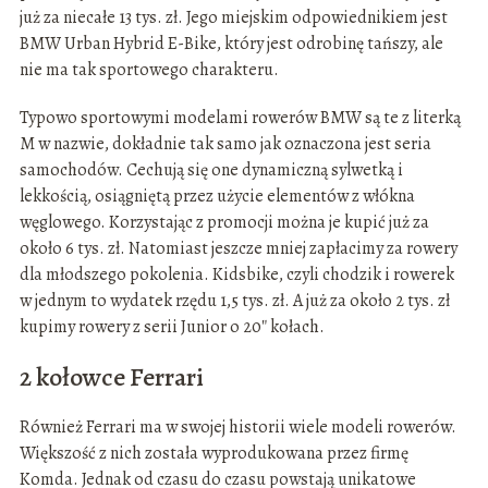
już za niecałe 13 tys. zł. Jego miejskim odpowiednikiem jest
BMW Urban Hybrid E-Bike, który jest odrobinę tańszy, ale
nie ma tak sportowego charakteru.
Typowo sportowymi modelami rowerów BMW są te z literką
M w nazwie, dokładnie tak samo jak oznaczona jest seria
samochodów. Cechują się one dynamiczną sylwetką i
lekkością, osiągniętą przez użycie elementów z włókna
węglowego. Korzystając z promocji można je kupić już za
około 6 tys. zł. Natomiast jeszcze mniej zapłacimy za rowery
dla młodszego pokolenia. Kidsbike, czyli chodzik i rowerek
w jednym to wydatek rzędu 1,5 tys. zł. A już za około 2 tys. zł
kupimy rowery z serii Junior o 20″ kołach.
2 kołowce Ferrari
Również Ferrari ma w swojej historii wiele modeli rowerów.
Większość z nich została wyprodukowana przez firmę
Komda. Jednak od czasu do czasu powstają unikatowe