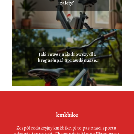
zalety?
Jaki rower najzdrowszy dla
kręgosłupa? Sprawdź nasze
rekomendacje!
kmkbike
Zespół redakcyjny kmkbike.pl to pasjonaci sportu,
zdrowia i turystyki. Chcemy dzielić się z Wami naszą