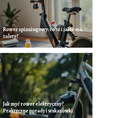
Rower spinningowy: co to i jakie ma
zalety?
Jak myć rower elektryczny?
Praktyczne porady i wskazówki