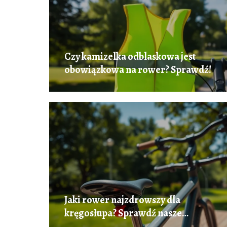
Czy kamizelka odblaskowa jest
obowiązkowa na rower? Sprawdź!
Jaki rower najzdrowszy dla
kręgosłupa? Sprawdź nasze
rekomendacje!