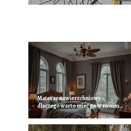
Materac nawierzchniowy –
dlaczego warto mieć go w swoim
domu?