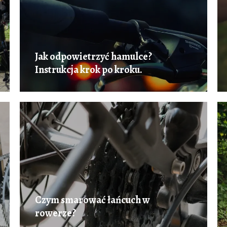
Jak odpowietrzyć hamulce?
Instrukcja krok po kroku.
Czym smarować łańcuch w
rowerze?