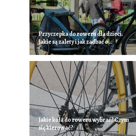
Przyczepka do roweru dla dzieci.
Jakie są zalety i jak zadbać o
bezpieczeństwo przewożąc dziecko?
Jakie koła do roweru wybrać? Czym
się kierować?