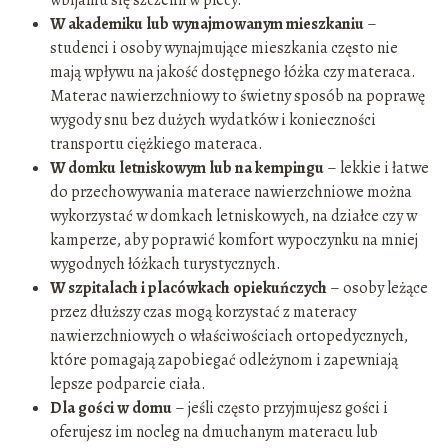
wbijaniu się szczelin w plecy.
W akademiku lub wynajmowanym mieszkaniu
–
studenci i osoby wynajmujące mieszkania często nie
mają wpływu na jakość dostępnego łóżka czy materaca.
Materac nawierzchniowy to świetny sposób na poprawę
wygody snu bez dużych wydatków i konieczności
transportu ciężkiego materaca.
W domku letniskowym lub na kempingu
– lekkie i łatwe
do przechowywania materace nawierzchniowe można
wykorzystać w domkach letniskowych, na działce czy w
kamperze, aby poprawić komfort wypoczynku na mniej
wygodnych łóżkach turystycznych.
W szpitalach i placówkach opiekuńczych
– osoby leżące
przez dłuższy czas mogą korzystać z materacy
nawierzchniowych o właściwościach ortopedycznych,
które pomagają zapobiegać odleżynom i zapewniają
lepsze podparcie ciała.
Dla gości w domu
– jeśli często przyjmujesz gości i
oferujesz im nocleg na dmuchanym materacu lub