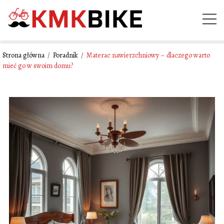
Strona główna
/
Poradnik
/
Materac nawierzchniowy – dlaczego warto
mieć go w swoim domu?