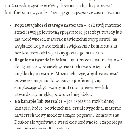
można wykorzystać w różnych sytuacjach, aby poprawić
komfort snu i wygodę. Poznaj jego najczęstsze zastosowania
Poprawa jakości starego materaca
– jeśli twój materac
stracił swoją pierwotną sprężystość, jest zbyt twardy lub
ma nierówności, materac nawierzchniowy pozwoli na
wygładzenie powierzchni i zwiększenie komfortu snu
bez konieczności wymiany głównego materaca.
Regulacja twardości łóżka
– materace nawierzchniowe
dostępne są w różnych wariantach twardości – od
miękkich po twarde. Można ich użyć, aby dostosować
powierzchnię snu do własnych preferencji, np.
zmiękczając zbyt twardy materac sprężynowy lub
utwardzając miękką powierzchnię łóżka.
Na kanapie lub wersalce
– jeśli śpisz na rozkładanej
kanapie, której powierzchnia jest niewygodna, materac
nawierzchniowy może znacząco poprawić komfort snu.
Doskonale wyrównuje wszelkie nierówności i zapobiega