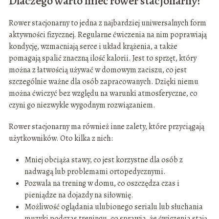
Dlaczego warto mieć rower stacjonarny?
Rower stacjonarny to jedna z najbardziej uniwersalnych form
aktywności fizycznej. Regularne ćwiczenia na nim poprawiają
kondycję, wzmacniają serce i układ krążenia, a także
pomagają spalić znaczną ilość kalorii. Jest to sprzęt, który
można z łatwością używać w domowym zaciszu, co jest
szczególnie ważne dla osób zapracowanych. Dzięki niemu
można ćwiczyć bez względu na warunki atmosferyczne, co
czyni go niezwykle wygodnym rozwiązaniem.
Rower stacjonarny ma również inne zalety, które przyciągają
użytkowników. Oto kilka z nich:
Mniej obciąża stawy, co jest korzystne dla osób z
nadwagą lub problemami ortopedycznymi.
Pozwala na trening w domu, co oszczędza czas i
pieniądze na dojazdy na siłownię.
Możliwość oglądania ulubionego serialu lub słuchania
muzyki podczas treningu, co sprawia, że ćwiczenia stają