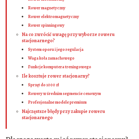
Rower magnetyczny
Rower elektromagnetyczny
Rower spinningowy
Na co zwrócić uwagę przy wyborze roweru
stacjonarnego?
System oporu i jego regulacja
Waga koła zamachowego
Funkcje komputera treningowego
Ile kosztuje rower stacjonarny?
Sprzęt do 1000 zł
Rowery w średnim segmencie cenowym
Profesjonalne modele premium
Najczęstsze błędy przy zakupie roweru
stacjonarnego