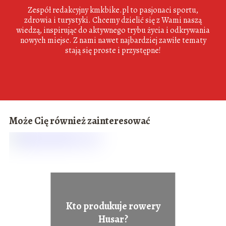
Zespół redakcyjny kmkbike.pl to pasjonaci sportu,
zdrowia i turystyki. Chcemy dzielić się z Wami naszą
wiedzą, inspirując do aktywnego trybu życia i odkrywania
nowych miejsc. Z nami nawet najbardziej zawiłe tematy
stają się proste i przystępne!
Może Cię również zainteresować
Kto produkuje rowery
Husar?