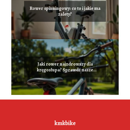
Rower spinningowy: co to i jakie ma
zalety?
Jaki rower najzdrowszy dla
kręgosłupa? Sprawdź nasze
rekomendacje!
kmkbike