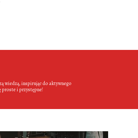
d
szą wiedzą, inspirując do aktywnego
ę proste i przystępne!