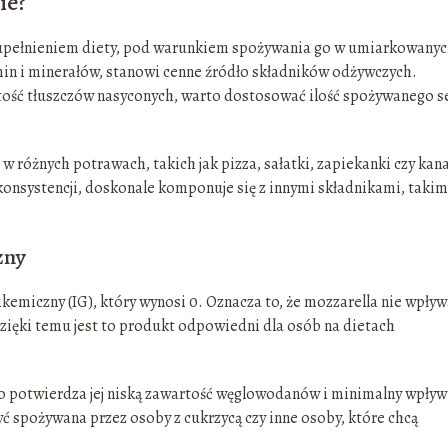
ie?
zupełnieniem diety, pod warunkiem spożywania go w umiarkowany
amin i minerałów, stanowi cenne źródło składników odżywczych.
rtość tłuszczów nasyconych, warto dostosować ilość spożywanego s
 różnych potrawach, takich jak pizza, sałatki, zapiekanki czy kan
onsystencji, doskonale komponuje się z innymi składnikami, takimi
zny
likemiczny (IG), który wynosi 0. Oznacza to, że mozzarella nie wpły
Dzięki temu jest to produkt odpowiedni dla osób na dietach
co potwierdza jej niską zawartość węglowodanów i minimalny wpływ
ć spożywana przez osoby z cukrzycą czy inne osoby, które chcą