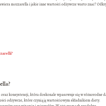
awiera mozzarella i jakie inne wartości odżywcze warto znać? Odkr
zarelli?
ella?
 oraz konsystencji, która doskonale wpasowuje się w różnorodne d
tości odżywcze, które czynią ją wartościowym składnikiem diety.
tłuszczów oraz witamin i minerałów. W 100 gramach produktu