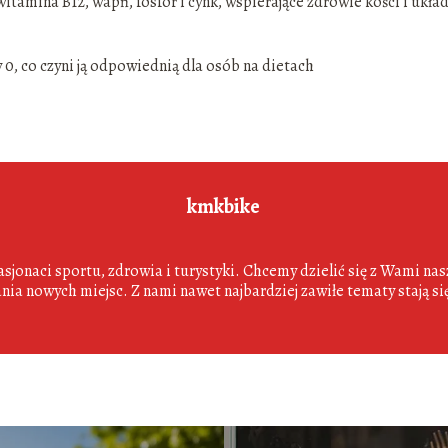
itamina B12, wapń, fosfor i cynk, wspierające zdrowie kości i ukła
0, co czyni ją odpowiednią dla osób na dietach
kmkbike
sjonaci sportu, zdrowia i turystyki. Chcemy dzielić się z Wami na
nia nowych miejsc. Z nami nawet najbardziej zawiłe tematy stają si