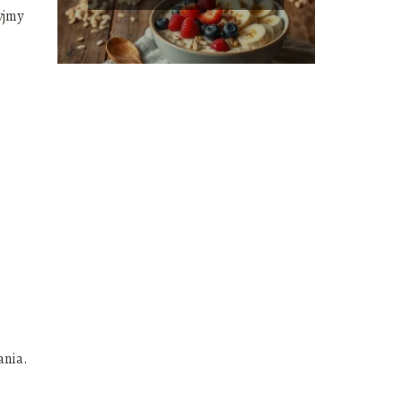
odżywcze!
yjmy
ania.