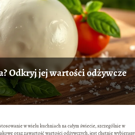
a? Odkryj jej wartości odżywcze
astosowanie w wielu kuchniach na całym świecie, szczególnie w
akowe oraz zawartość wartości odżywczych, jest chętnie wybierany