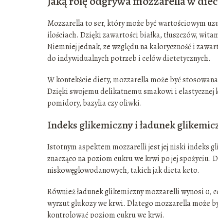
Jaką rolę odgrywa mozzarella w diec
Mozzarella to ser, który może być wartościowym u
ilościach. Dzięki zawartości białka, tłuszczów, wit
Niemniej jednak, ze względu na kaloryczność i zawa
do indywidualnych potrzeb i celów dietetycznych.
W kontekście diety, mozzarella może być stosowana w
Dzięki swojemu delikatnemu smakowi i elastycznej k
pomidory, bazylia czy oliwki.
Indeks glikemiczny i ładunek glikemic
Istotnym aspektem mozzarelli jest jej niski indeks g
znacząco na poziom cukru we krwi po jej spożyciu. 
niskowęglowodanowych, takich jak dieta keto.
Również ładunek glikemiczny mozzarelli wynosi 0, 
wyrzut glukozy we krwi. Dlatego mozzarella może by
kontrolować poziom cukru we krwi.