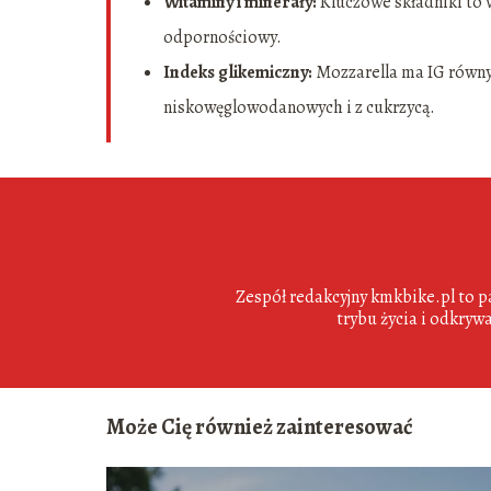
Witaminy i minerały:
Kluczowe składniki to w
odpornościowy.
Indeks glikemiczny:
Mozzarella ma IG równy 
niskowęglowodanowych i z cukrzycą.
Zespół redakcyjny kmkbike.pl to pa
trybu życia i odkrywa
Może Cię również zainteresować