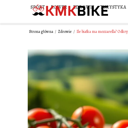
SPORT
ROWER
ZDROWIE
TURYSTYKA
Strona główna
/
Zdrowie
/
Ile białka ma mozzarella? Odkry