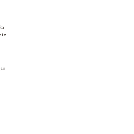
eka
 te
-20