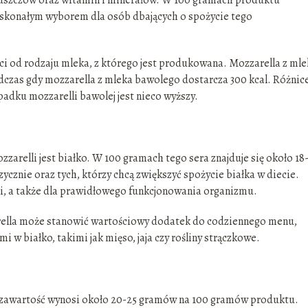
doskonałym wyborem dla osób dbających o spożycie tego
ści od rodzaju mleka, z którego jest produkowana. Mozzarella z ml
czas gdy mozzarella z mleka bawolego dostarcza 300 kcal. Różnice
padku mozzarelli bawolej jest nieco wyższy.
arelli jest białko. W 100 gramach tego sera znajduje się około 18
zycznie oraz tych, którzy chcą zwiększyć spożycie białka w diecie.
śni, a także dla prawidłowego funkcjonowania organizmu.
rella może stanowić wartościowy dodatek do codziennego menu,
w białko, takimi jak mięso, jaja czy rośliny strączkowe.
h zawartość wynosi około 20-25 gramów na 100 gramów produktu.