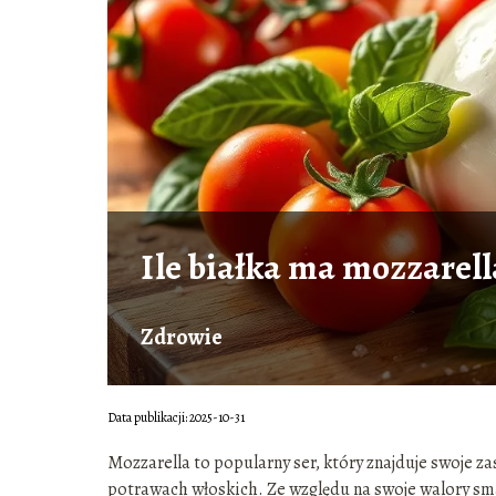
Ile białka ma mozzarell
Zdrowie
Data publikacji: 2025-10-31
Mozzarella to popularny ser, który znajduje swoje z
potrawach włoskich. Ze względu na swoje walory sm