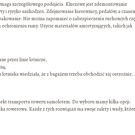
maga szczegółowego podejścia. Kluczowe jest zdemontowanie
ryty i ryzyko uszkodzeń. Zdejmowanie kierownicy, pedałów, a czase
 pakowanie. Nie można zapomnieć o zabezpieczeniu ruchomych czę
m ochronieniu ramy. Użycie materiałów amortyzujących, takich jak
ne przez linie lotnicze,
ną,
lotniska wiedziała, że z bagażem trzeba obchodzić się ostrożnie.
kt transportu roweru samolotem. Do wyboru mamy kilka opcji:
zka rowerowa. Każde z tych rozwiązań ma swoje zalety i wady, któr