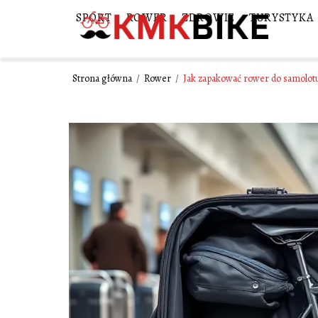
SPORT
ROWER
ZDROWIE
TURYSTYKA
Strona główna
/
Rower
/
Jak zapakować rower do samolotu