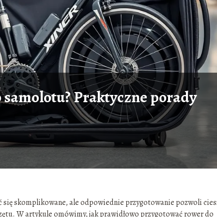
 samolotu? Praktyczne porady
ię skomplikowane, ale odpowiednie przygotowanie pozwoli cies
zętu. W artykule omówimy, jak prawidłowo przygotować rower do