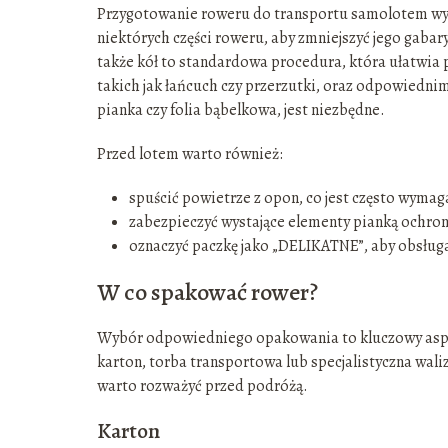
Przygotowanie roweru do transportu samolotem wy
niektórych części roweru, aby zmniejszyć jego gaba
także kół to standardowa procedura, która ułatwia
takich jak łańcuch czy przerzutki, oraz odpowiedni
pianka czy folia bąbelkowa, jest niezbędne.
Przed lotem warto również:
spuścić powietrze z opon, co jest często wymaga
zabezpieczyć wystające elementy pianką ochron
oznaczyć paczkę jako „DELIKATNE”, aby obsługa 
W co spakować rower?
Wybór odpowiedniego opakowania to kluczowy aspe
karton, torba transportowa lub specjalistyczna wali
warto rozważyć przed podróżą.
Karton