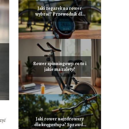
Jaki zegarek na rower
wybrać? Przewodnik dla
rowerzystów
Rower spinningowy: co to i
jakie ma zalety?
Jaki rower najzdrowszy
zyć
dla kręgosłupa? Sprawdź