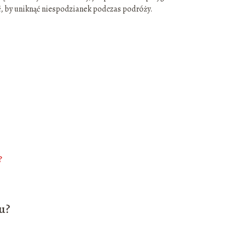
ć, by uniknąć niespodzianek podczas podróży.
?
u?