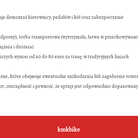
je demontaż kierownicy, pedałów i kół oraz zabezpieczenie
odporny), torba transportowa (wytrzymała, łatwa w przechowywani
ięższa i droższa).
czych wynosi od 60 do 80 euro za trasę; w tradycyjnych liniach
ne, które obejmuje ewentualne uszkodzenia lub zagubienie rowe
t, oszczędność i pewność, że sprzęt jest odpowiednio dopasowany
kmkbike