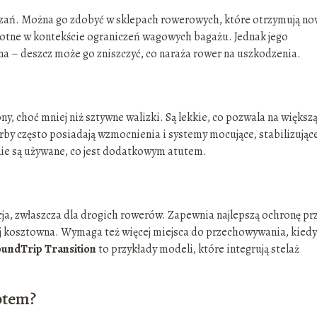
iązań. Można go zdobyć w sklepach rowerowych, które otrzymują n
istotne w kontekście ograniczeń wagowych bagażu. Jednak jego
a – deszcz może go zniszczyć, co naraża rower na uszkodzenia.
y, choć mniej niż sztywne walizki. Są lekkie, co pozwala na większ
y często posiadają wzmocnienia i systemy mocujące, stabilizując
 nie są używane, co jest dodatkowym atutem.
ja, zwłaszcza dla drogich rowerów. Zapewnia najlepszą ochronę pr
iej kosztowna. Wymaga też więcej miejsca do przechowywania, kiedy
oundTrip Transition
to przykłady modeli, które integrują stelaż
otem?