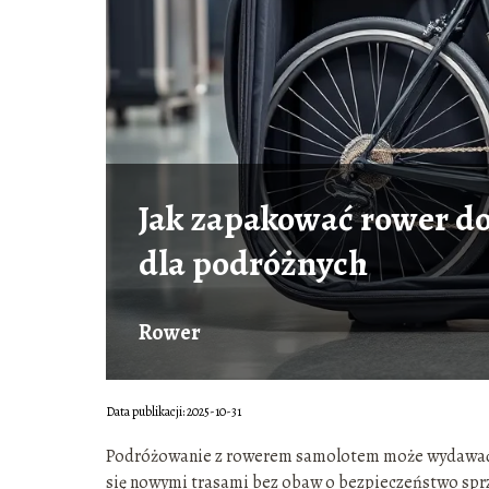
Jak zapakować rower do
dla podróżnych
Rower
Data publikacji: 2025-10-31
Podróżowanie z rowerem samolotem może wydawać s
się nowymi trasami bez obaw o bezpieczeństwo spr