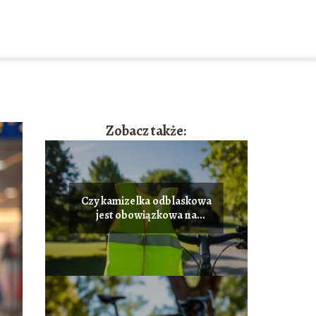
Zobacz także:
Czy kamizelka odblaskowa
jest obowiązkowa na
rower? Sprawdź!