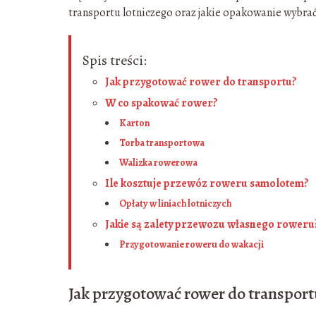
transportu lotniczego oraz jakie opakowanie wybra
Spis treści:
Jak przygotować rower do transportu?
W co spakować rower?
Karton
Torba transportowa
Walizka rowerowa
Ile kosztuje przewóz roweru samolotem?
Opłaty w liniach lotniczych
Jakie są zalety przewozu własnego roweru
Przygotowanie roweru do wakacji
Jak przygotować rower do transport