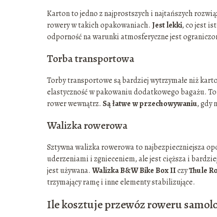
Karton to jedno z najprostszych i najtańszych rozw
rowery w takich opakowaniach.
Jest lekki
, co jest 
odporność na warunki atmosferyczne jest ograniczon
Torba transportowa
Torby transportowe są bardziej wytrzymałe niż karton
elastyczność w pakowaniu dodatkowego bagażu. Torb
rower wewnątrz.
Są łatwe w przechowywaniu
, gdy
Walizka rowerowa
Sztywna walizka rowerowa to najbezpieczniejsza opc
uderzeniami i zgnieceniem, ale jest cięższa i bardz
jest używana.
Walizka B&W Bike Box II
czy
Thule R
trzymający ramę i inne elementy stabilizujące.
Ile kosztuje przewóz roweru samol