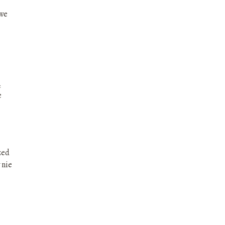
owe
ą
e
zed
 nie