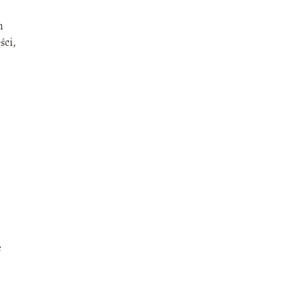
m
ści,
e