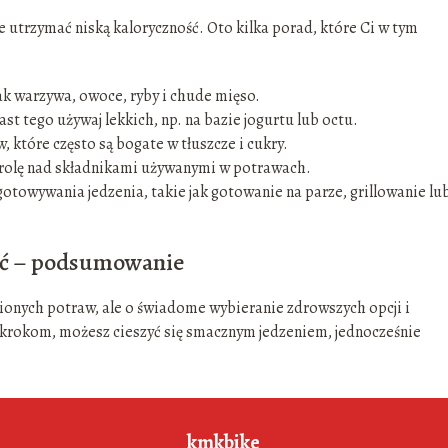
e utrzymać niską kaloryczność. Oto kilka porad, które Ci w tym
jak warzywa, owoce, ryby i chude mięso.
st tego używaj lekkich, np. na bazie jogurtu lub octu.
 które często są bogate w tłuszcze i cukry.
trolę nad składnikami używanymi w potrawach.
towywania jedzenia, takie jak gotowanie na parze, grillowanie lu
ość – podsumowanie
ubionych potraw, ale o świadome wybieranie zdrowszych opcji i
 krokom, możesz cieszyć się smacznym jedzeniem, jednocześnie
kmkbike