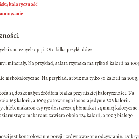
niską kaloryczność
odsumowanie
czności
wych i smacznych opcji. Oto kilka przykładów:
 i minerały. Na przykład, sałata rzymska ma tylko 8 kalorii na 100g
ie niskokaloryczne. Na przykład, arbuz ma tylko 30 kalorii na 100g,
y tofu są doskonałym źródłem białka przy niskiej kaloryczności. Na
ło 165 kalorii, a 100g gotowanego łososia jedynie 206 kalorii.
y chleb, makaron czy ryż dostarczają błonnika i są mniej kaloryczne 
oziarnistego makaronu zawiera około 124 kalorii, a 100g białego
zności jest kontrolowanie porcji i zrównoważone odżywianie. Dobr