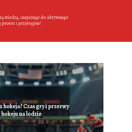
szą wiedzą, inspirując do aktywnego
ę proste i przystępne!
z hokeja? Czas gry i przerwy
 hokeju na lodzie