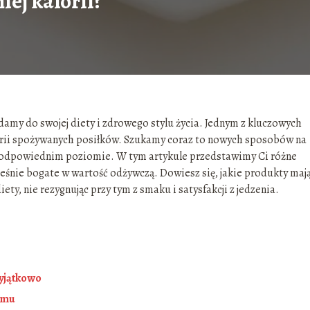
iej kalorii?
damy do swojej diety i zdrowego stylu życia. Jednym z kluczowych
lorii spożywanych posiłków. Szukamy coraz to nowych sposobów na
na odpowiednim poziomie. W tym artykule przedstawimy Ci różne
cześnie bogate w wartość odżywczą. Dowiesz się, jakie produkty maj
diety, nie rezygnując przy tym z smaku i satysfakcji z jedzenia.
wyjątkowo
izmu