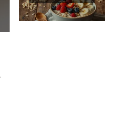
odżywcze!
ą