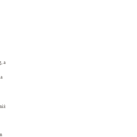
, a
 a
niż
ym