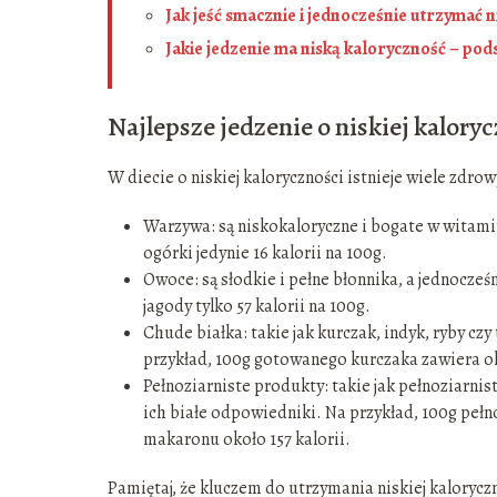
Jak jeść smacznie i jednocześnie utrzymać 
Jakie jedzenie ma niską kaloryczność – p
Najlepsze jedzenie o niskiej kalory
W diecie o niskiej kaloryczności istnieje wiele zdro
Warzywa: są niskokaloryczne i bogate w witaminy
ogórki jedynie 16 kalorii na 100g.
Owoce: są słodkie i pełne błonnika, a jednocześn
jagody tylko 57 kalorii na 100g.
Chude białka: takie jak kurczak, indyk, ryby cz
przykład, 100g gotowanego kurczaka zawiera oko
Pełnoziarniste produkty: takie jak pełnoziarnist
ich białe odpowiedniki. Na przykład, 100g pełn
makaronu około 157 kalorii.
Pamiętaj, że kluczem do utrzymania niskiej kaloryc