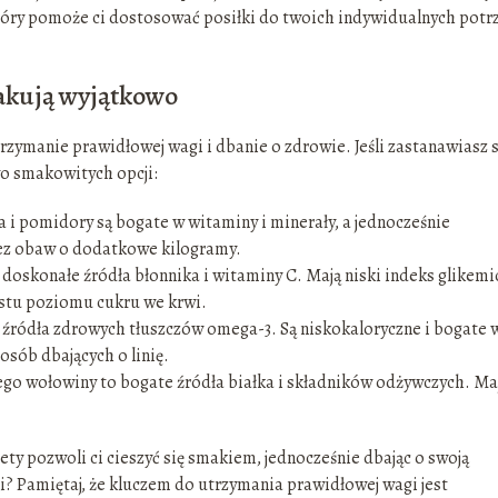
tóry pomoże ci dostosować posiłki do twoich indywidualnych potrz
makują wyjątkowo
zymanie prawidłowej wagi i dbanie o zdrowie. Jeśli zastanawiasz s
owo smakowitych opcji:
 i pomidory są bogate w witaminy i minerały, a jednocześnie
 bez obaw o dodatkowe kilogramy.
o doskonałe źródła błonnika i witaminy C. Mają niski indeks glikemi
stu poziomu cukru we krwi.
łe źródła zdrowych tłuszczów omega-3. Są niskokaloryczne i bogate 
osób dbających o linię.
dego wołowiny to bogate źródła białka i składników odżywczych. Ma
ty pozwoli ci cieszyć się smakiem, jednocześnie dbając o swoją
ii? Pamiętaj, że kluczem do utrzymania prawidłowej wagi jest