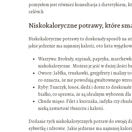
pomysłem jest również konsultacja z dietetykiem, k
celów.h
Niskokaloryczne potrawy, które s
Niskokaloryczne potrawy to doskonały sposób na utr
jakie jedzenie ma najmniej kalorii, oto lista wyjątk
Warzywa: Brokuły, szpinak, papryka, marchewka
niskokaloryczne. Możesz je jeść w dużej ilości
Owoce: Jabłka, truskawki, grejpfruty i maliny t
co oznacza, że nie powodują gwałtownego wzro
Ryby: Tunczyk, łosoś, śledź i dorsz to doskona
białko, co sprawia, że są idealnym wyborem dla 
Chude mięso: Filet z kurczaka, indyka czy chu
niską zawartość tłuszczu i kalorii.
Dodanie tych niskokalorycznych potraw do swojej die
sylwetkę i zdrowie. Jakie jedzenie ma najmniej kalor