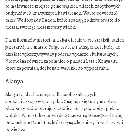
to malownicze miejsce pełne wąskich uliczek, zabytkowych
budynków i klimatycznych kawiarenek. Warto odwiedzić
także Wodospady Düden, które spadają z klifów prosto do
morza, tworząc niesamowity widok.
Dla miłośników historii Antalya oferuje wiele atrakcji, takich
jak starożytne miasto Perge czy teatr w Aspendos, który do
dziś jest wykorzystywany podczas wydarzeń kulturalnych.
Nie można również zapomnieć o plażach Lara i Konyaaltı,
które zapewniają doskonałe warunki do wypoczynku.
Alanya
Alanya to idealne miejsce dla osób szukających
spokojniejszego wypoczynku. Znajduje się tu słynna plaża
Kleopatry, która oferuje krystalicznie czystą wodę i piękne
widoki. Warto także odwiedzić Czerwoną Wieżę (Kızıl Kule)
oraz jaskinie Damlataş, które słyną z leczniczych właściwości
powietrza.