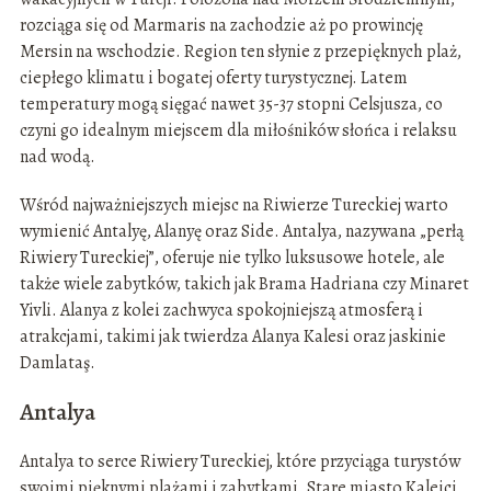
rozciąga się od Marmaris na zachodzie aż po prowincję
Mersin na wschodzie. Region ten słynie z przepięknych plaż,
ciepłego klimatu i bogatej oferty turystycznej. Latem
temperatury mogą sięgać nawet 35-37 stopni Celsjusza, co
czyni go idealnym miejscem dla miłośników słońca i relaksu
nad wodą.
Wśród najważniejszych miejsc na Riwierze Tureckiej warto
wymienić Antalyę, Alanyę oraz Side. Antalya, nazywana „perłą
Riwiery Tureckiej”, oferuje nie tylko luksusowe hotele, ale
także wiele zabytków, takich jak Brama Hadriana czy Minaret
Yivli. Alanya z kolei zachwyca spokojniejszą atmosferą i
atrakcjami, takimi jak twierdza Alanya Kalesi oraz jaskinie
Damlataş.
Antalya
Antalya to serce Riwiery Tureckiej, które przyciąga turystów
swoimi pięknymi plażami i zabytkami. Stare miasto Kaleiçi