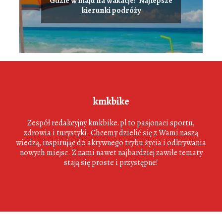
Gdzie w maju na wakacje? Najlepsze
kierunki podróży
kmkbike
Zespół redakcyjny kmkbike.pl to pasjonaci sportu,
zdrowia i turystyki. Chcemy dzielić się z Wami naszą
wiedzą, inspirując do aktywnego trybu życia i odkrywania
nowych miejsc. Z nami nawet najbardziej zawiłe tematy
stają się proste i przystępne!