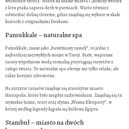
wschodzie słońca. Widok na skalne miasta i „kominy wróżek”
z lotu ptaka zapiera dech w piersiach. Warto również
odwiedzić dolinę Göreme, gdzie znajdują się wykute w skale
kościoły z oryginalnymi freskami.
Pamukkale – naturalne spa
Pamukkale, znane jako „bawełniany zamek”, to jedno z
najbardziej niezwykłych miejsc w Turcji. Białe, wapienne
tarasy wypełnione wodą termalną przyciągają turystów z
całego świata. To naturalne spa oferuje nie tylko relaks, ale
także korzyści zdrowotne.
Na szczycie tarasów znajduje się starożytne miasto
Hierapolis, które było niegdyś uzdrowiskiem. Znajdują się tu
rzymskie łaźnie, teatr oraz słynna „Wanna Kleopatry”, w
której według legendy kąpała się królowa Egiptu.
Stambuł – miasto na dwóch