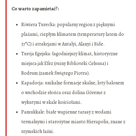
Co warto zapamietać?:
Riwiera Turecka: popularny region z pięknymi
plażami, ciepłym klimatem (temperatury latem do
37°C) i atrakcjami w Antalyi, Alanyi i Side.
Turcja Egejska: łagodniejszy klimat, historyczne
miejsca jak Efez (ruiny Biblioteki Celsusa) i
Bodrum (zamek Świętego Piotra).
Kapadocja: unikalne formacje skalne, loty balonem
o wschodzie słońca oraz dolina Göreme z
wykutymi w skale kościołami.
Pamukkale: białe wapienne tarasy z wodami
termalnymi i starożytne miasto Hierapolis, znane z
rzymskich łaźni.