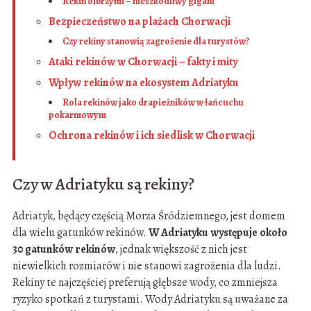
Rekin olbrzymi – nieszkodliwy gigant
Bezpieczeństwo na plażach Chorwacji
Czy rekiny stanowią zagrożenie dla turystów?
Ataki rekinów w Chorwacji – fakty i mity
Wpływ rekinów na ekosystem Adriatyku
Rola rekinów jako drapieżników w łańcuchu
pokarmowym
Ochrona rekinów i ich siedlisk w Chorwacji
Czy w Adriatyku są rekiny?
Adriatyk, będący częścią Morza Śródziemnego, jest domem
dla wielu gatunków rekinów.
W Adriatyku występuje około
30 gatunków rekinów
, jednak większość z nich jest
niewielkich rozmiarów i nie stanowi zagrożenia dla ludzi.
Rekiny te najczęściej preferują głębsze wody, co zmniejsza
ryzyko spotkań z turystami. Wody Adriatyku są uważane za