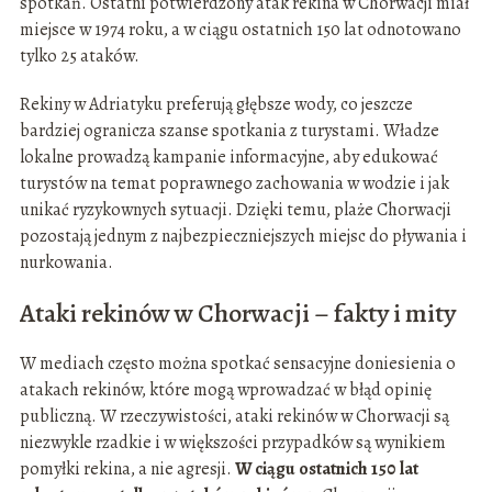
spotkań. Ostatni potwierdzony atak rekina w Chorwacji miał
miejsce w 1974 roku, a w ciągu ostatnich 150 lat odnotowano
tylko 25 ataków.
Rekiny w Adriatyku preferują głębsze wody, co jeszcze
bardziej ogranicza szanse spotkania z turystami. Władze
lokalne prowadzą kampanie informacyjne, aby edukować
turystów na temat poprawnego zachowania w wodzie i jak
unikać ryzykownych sytuacji. Dzięki temu, plaże Chorwacji
pozostają jednym z najbezpieczniejszych miejsc do pływania i
nurkowania.
Ataki rekinów w Chorwacji – fakty i mity
W mediach często można spotkać sensacyjne doniesienia o
atakach rekinów, które mogą wprowadzać w błąd opinię
publiczną. W rzeczywistości, ataki rekinów w Chorwacji są
niezwykle rzadkie i w większości przypadków są wynikiem
pomyłki rekina, a nie agresji.
W ciągu ostatnich 150 lat