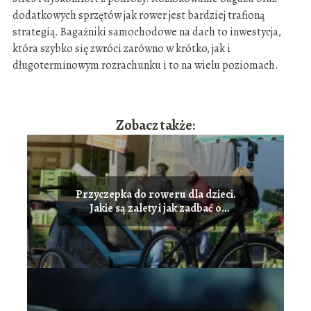
dodatkowych sprzętów jak rower jest bardziej trafioną
strategią. Bagażniki samochodowe na dach to inwestycja,
która szybko się zwróci zarówno w krótko, jak i
długoterminowym rozrachunku i to na wielu poziomach.
Zobacz także:
Przyczepka do roweru dla dzieci.
Jakie są zalety i jak zadbać o
bezpieczeństwo przewożąc
dziecko?