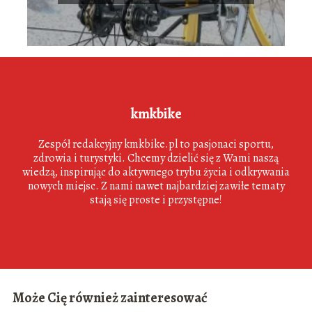
kmkbike
Zespół redakcyjny kmkbike.pl to pasjonaci sportu,
zdrowia i turystyki. Chcemy dzielić się z Wami naszą
wiedzą, inspirując do aktywnego trybu życia i odkrywania
nowych miejsc. Z nami nawet najbardziej zawiłe tematy
stają się proste i przystępne!
Może Cię również zainteresować